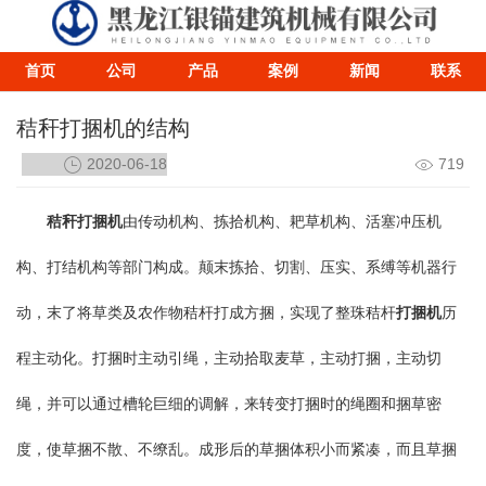
首页
公司
产品
案例
新闻
联系
秸秆打捆机的结构
2020-06-18
719
秸秆打捆机
由传动机构、拣拾机构、耙草机构、活塞冲压机
构、打结机构等部门构成。颠末拣拾、切割、压实、系缚等机器行
动，末了将草类及农作物秸杆打成方捆，实现了整珠秸杆
打捆机
历
程主动化。打捆时主动引绳，主动拾取麦草，主动打捆，主动切
绳，并可以通过槽轮巨细的调解，来转变打捆时的绳圈和捆草密
度，使草捆不散、不缭乱。成形后的草捆体积小而紧凑，而且草捆